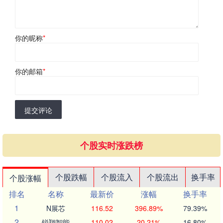
你的昵称
*
你的邮箱
*
提交评论
个股实时涨跌榜
个股跌幅
个股流入
个股流出
换手率
个股涨幅
排名
名称
最新价
涨幅
换手率
1
N展芯
116.52
396.89%
79.39%
2
锐翔智能
110.02
20.21%
16.80%