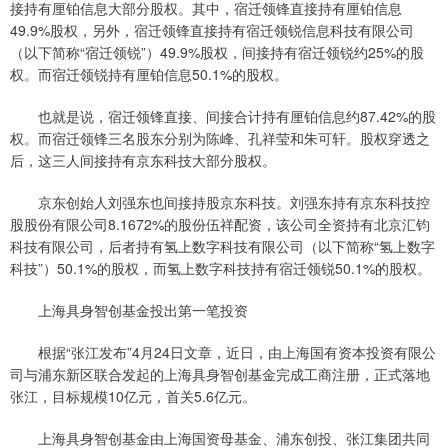
接持有厘铂信息大部分股权。其中，宿迁领锋直接持有厘铂信息
49.9%股权，另外，宿迁领锋直接持有宿迁领锐信息科技有限公司
（以下简称“宿迁领锐”）49.9%股权，间接持有宿迁领锐约25%的股
权。而宿迁领锐持有厘铂信息50.1%的股权。
也就是说，宿迁领锋直接、间接合计持有厘铂信息约87.42%的股
权。而宿迁领锋三名股东分别为陈峰、孔祥莹和朱可轩。股权穿透之
后，这三人间接持有京东科技大部分股权。
京东创始人刘强东也间接持股京东科技。刘强东持有京东科技控
股股份有限公司8.1672%的股份伍祥配资，该公司全资持有北京汇钧
科技有限公司，后者持有氢上数字科技有限公司（以下简称“氢上数字
科技”）50.1%的股权，而氢上数字科技持有宿迁领锐50.1%的股权。
上海具身智创基金投出第一笔投资
根据“张江发布”4月24日文章，近日，由上海国有资本投资有限公
司与浦东新区联合发起的上海具身智创基金完成工商注册，正式落地
张江，目标规模10亿元，首关5.6亿元。
上海具身智创基金由上海国资母基金、浦东创投、张江集团共同