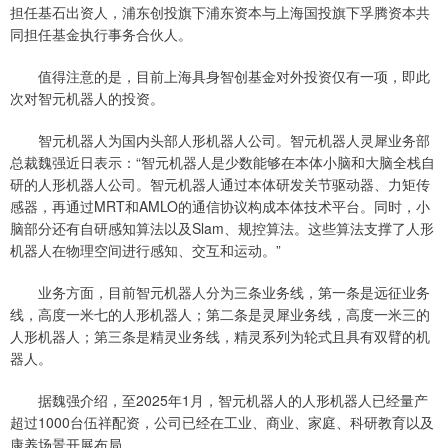
担任基石出资人，浦东创投旗下浦东资本与上海国投旗下孚腾资本共
同担任基金执行事务合伙人。
值得注意的是，目前上海具身智创基金对外投资仅有一项，即此
次对智元机器人的投资。
智元机器人为国内头部人形机器人公司。智元机器人灵犀业务部
总裁魏强近日表示：“智元机器人是少数能够在本体小脑和大脑全栈自
研的人形机器人公司。智元机器人通过本体研发关节驱动器、力矩传
感器，再通过MRT和AMLO的通信协议构成本体技术平台。同时，小
脑部分还有自研感知算法以及Slam、规控算法。这些算法支撑了人形
机器人在物理空间进行感知、交互和运动。”
业务方面，目前智元机器人分为三条业务线，第一条是远征业务
线，高度一米七的人形机器人；第二条是灵犀业务线，高度一米三的
人形机器人；第三条是精灵业务线，精灵系列为轮式且具有双臂的机
器人。
据魏强介绍，至2025年1月，智元机器人的人形机器人已经量产
超过1000台伍祥配资，公司已经在工业、商业、家庭、科研教育以及
康养场景开展布局。