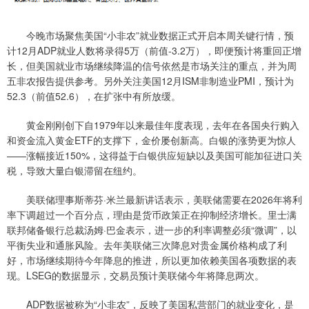
今晚市场聚焦美国“小非农”就业数据正式开启本周关键行情，预
计12月ADP就业人数将录得5万（前值-3.2万），即便预计将重回正增
长，但美国就业市场继续降温的信号依然是市场关注的重点，并为周
五非农报告提供参考。另外关注美国12月ISM非制造业PMI，预计为
52.3（前值52.6），在扩张中有所放缓。
黄金刚刚创下自1979年以来最佳年度表现，去年在各国央行购入
和资金流入黄金ETF的支撑下，金价屡创新高。白银的涨势更为惊人
——涨幅接近150%，这得益于白银供应短缺以及美国可能加征进口关
税，导致大量白银滞留在纽约。
美联储理事斯蒂芬·米兰最新讲话表示，美联储需要在2026年将利
率下调超过一个百分点，理由是货币政策正在抑制经济增长。里士满
联邦储备银行总裁汤姆·巴金表示，进一步的利率调整必须“微调”，以
平衡失业和通胀风险。去年美联储三次降息对贵金属价格构成了利
好，市场继续期待今年降息的推进，所以更加依赖美国各项数据的表
现。LSEG的数据显示，交易员预计美联储今年将降息两次。
ADP数据被称为“小非农”，反映了美国私营部门的就业变化，是