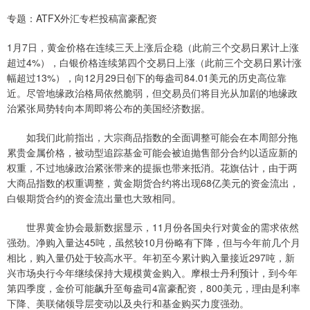
专题：ATFX外汇专栏投稿富豪配资
1月7日，黄金价格在连续三天上涨后企稳（此前三个交易日累计上涨
超过4%），白银价格连续第四个交易日上涨（此前三个交易日累计涨
幅超过13%），向12月29日创下的每盎司84.01美元的历史高位靠
近。尽管地缘政治格局依然脆弱，但交易员们将目光从加剧的地缘政
治紧张局势转向本周即将公布的美国经济数据。
如我们此前指出，大宗商品指数的全面调整可能会在本周部分拖
累贵金属价格，被动型追踪基金可能会被迫抛售部分合约以适应新的
权重，不过地缘政治紧张带来的提振也带来抵消。花旗估计，由于两
大商品指数的权重调整，黄金期货合约将出现68亿美元的资金流出，
白银期货合约的资金流出量也大致相同。
世界黄金协会最新数据显示，11月份各国央行对黄金的需求依然
强劲。净购入量达45吨，虽然较10月份略有下降，但与今年前几个月
相比，购入量仍处于较高水平。年初至今累计购入量接近297吨，新
兴市场央行今年继续保持大规模黄金购入。摩根士丹利预计，到今年
第四季度，金价可能飙升至每盎司4富豪配资，800美元，理由是利率
下降、美联储领导层变动以及央行和基金购买力度强劲。