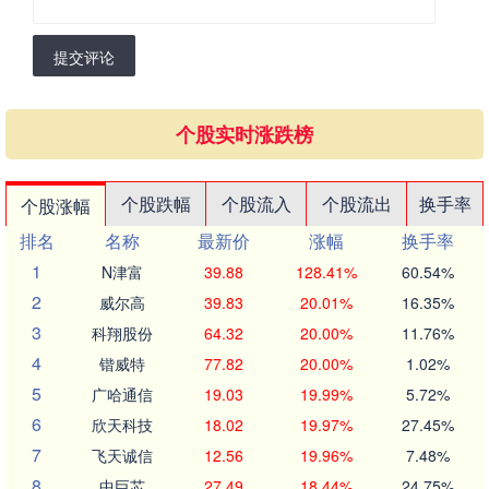
提交评论
个股实时涨跌榜
个股跌幅
个股流入
个股流出
换手率
个股涨幅
排名
名称
最新价
涨幅
换手率
1
N津富
39.88
128.41%
60.54%
2
威尔高
39.83
20.01%
16.35%
3
科翔股份
64.32
20.00%
11.76%
4
锴威特
77.82
20.00%
1.02%
5
广哈通信
19.03
19.99%
5.72%
6
欣天科技
18.02
19.97%
27.45%
7
飞天诚信
12.56
19.96%
7.48%
8
中巨芯
27.49
18.44%
24.75%