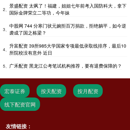
景盛配资 太飒了！福建，姐姐七年前考入国防科大，拿下
2、
国际金牌荣立二等功，今年妹
中股网 744 分寒门状元婉拒百万捐款，拒绝躺平，如今逆
3、
袭成了国之栋梁？
升富配资 39所985大学国家专项最低录取线排序，最后10
4、
所院校没有意外 近日
广禾配资 黑龙江公考笔试机构推荐，要有退费保障的？
5、
宏泰证券
按天配资
按月配资
线下配资官网
友情链接：