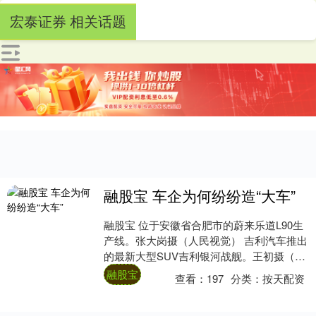
宏泰证券 相关话题
融股宝 车企为何纷纷造“大车”
融股宝 位于安徽省合肥市的蔚来乐道L90生
产线。张大岗摄（人民视觉） 吉利汽车推出
的最新大型SUV吉利银河战舰。王初摄（人
民视觉） 造“大车”正成为中国汽车市场....
融股宝
查看：
197
分类：
按天配资