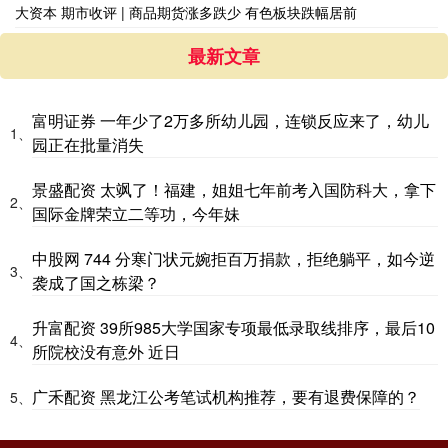
大资本 期市收评 | 商品期货涨多跌少 有色板块跌幅居前
最新文章
富明证券 一年少了2万多所幼儿园，连锁反应来了，幼儿
1、
园正在批量消失
景盛配资 太飒了！福建，姐姐七年前考入国防科大，拿下
2、
国际金牌荣立二等功，今年妹
中股网 744 分寒门状元婉拒百万捐款，拒绝躺平，如今逆
3、
袭成了国之栋梁？
升富配资 39所985大学国家专项最低录取线排序，最后10
4、
所院校没有意外 近日
广禾配资 黑龙江公考笔试机构推荐，要有退费保障的？
5、