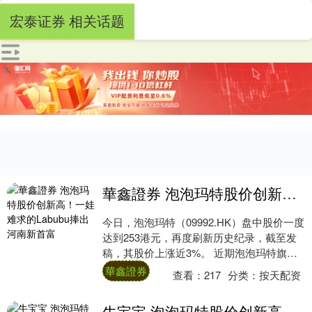
宏泰证券 相关话题
華鑫證券 泡泡玛特股价创新高！一娃难求的Labubu捧出河南新首富
今日，泡泡玛特（09992.HK）盘中股价一度
达到253港元，再度刷新历史纪录，截至发
稿，其股价上涨近3%。 近期泡泡玛特旗下
Labubu爆火，一娃难求，一些联....
華鑫證券
查看：
217
分类：
按天配资
牛宝宝 泡泡玛特股价创新高！一娃难求的Labubu捧出河南新首富