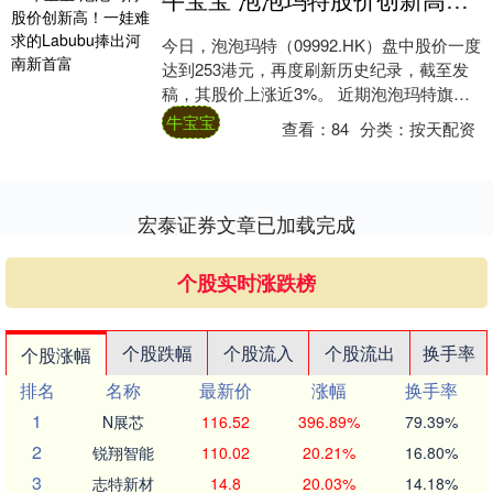
今日，泡泡玛特（09992.HK）盘中股价一度
达到253港元，再度刷新历史纪录，截至发
稿，其股价上涨近3%。 近期泡泡玛特旗下
Labubu爆火，一娃难求，一些联....
牛宝宝
查看：
84
分类：
按天配资
宏泰证券文章已加载完成
个股实时涨跌榜
个股跌幅
个股流入
个股流出
换手率
个股涨幅
排名
名称
最新价
涨幅
换手率
1
N展芯
116.52
396.89%
79.39%
2
锐翔智能
110.02
20.21%
16.80%
3
志特新材
14.8
20.03%
14.18%